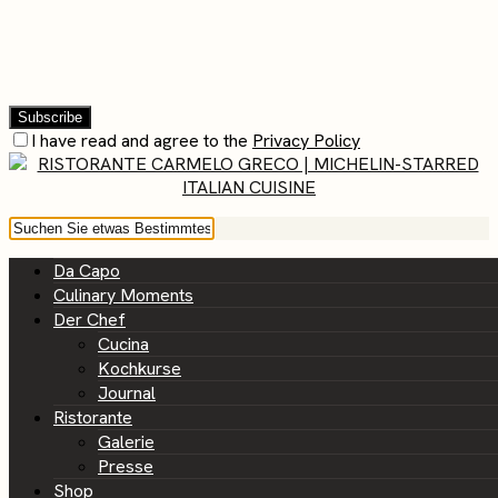
I have read and agree to the
Privacy Policy
Da Capo
Culinary Moments
Der Chef
Cucina
Kochkurse
Journal
Ristorante
Galerie
Presse
Shop